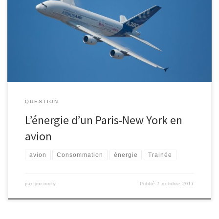
Quel est l'équivalent en litres de kérosène de l'énergie minimale
nécessaire à un A380 pour effectuer un vol Paris-New York ?
QUESTION
L’énergie d’un Paris-New York en
avion
avion
Consommation
énergie
Trainée
par
jmcourty
Publié
7 octobre 2017