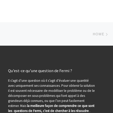
Parcourir les articles
Ar
HOME
Qu’est-ce qu’une question de Fermi ?
Il s’agit d’une question où il s’agit d’évaluer une quantité
avec uniquement ses connaissances. Pour obtenir la solution
il est souvent nécessaire de modéliser le problème ou de le
décomposer en sous-problèmes qui font appel à des
grandeurs déjà connues, ou que l’on peut facilement
estimer. Mais
la meilleure façon de comprendre ce que sont
les questions de Fermi, c’est de chercher à les résoudre
.