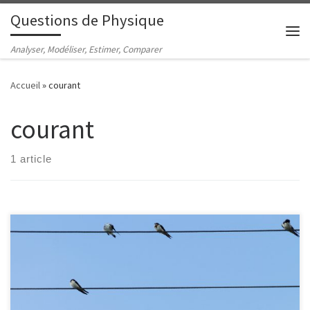
Questions de Physique
Passer au contenu
Me
Analyser, Modéliser, Estimer, Comparer
Accueil
»
courant
courant
1 article
Quel courant électrique passe par les pattes d'une hirondelle