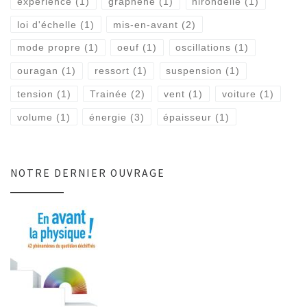
expérience
(1)
graphène
(1)
hirondelle
(1)
loi d'échelle
(1)
mis-en-avant
(2)
mode propre
(1)
oeuf
(1)
oscillations
(1)
ouragan
(1)
ressort
(1)
suspension
(1)
tension
(1)
Trainée
(2)
vent
(1)
voiture
(1)
volume
(1)
énergie
(3)
épaisseur
(1)
NOTRE DERNIER OUVRAGE