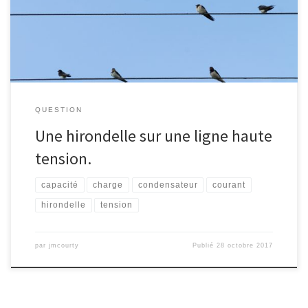
posée sur une ligne électrique haute tension ?
QUESTION
Une hirondelle sur une ligne haute
tension.
capacité
charge
condensateur
courant
hirondelle
tension
par
jmcourty
Publié
28 octobre 2017