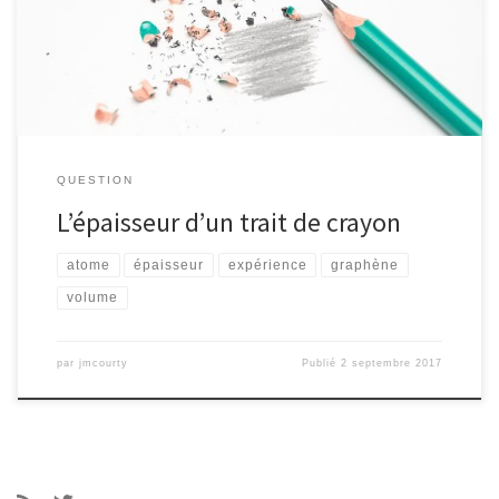
QUESTION
L’épaisseur d’un trait de crayon
atome
épaisseur
expérience
graphène
volume
par
jmcourty
Publié
2 septembre 2017