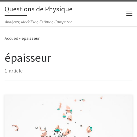
Questions de Physique
Passer au contenu
Me
Analyser, Modéliser, Estimer, Comparer
Accueil
»
épaisseur
épaisseur
1 article
Quelle est l'épaisseur moyenne d'un trait de crayon ?