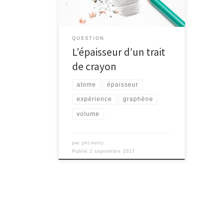
QUESTION
L’épaisseur d’un trait
de crayon
atome
épaisseur
expérience
graphène
volume
par
jmcourty
Publié
2 septembre 2017