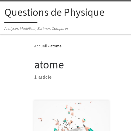
Passer au contenu
Questions de Physique
Analyser, Modéliser, Estimer, Comparer
Accueil
»
atome
atome
1 article
Quelle est l'épaisseur moyenne d'un
trait de crayon ?