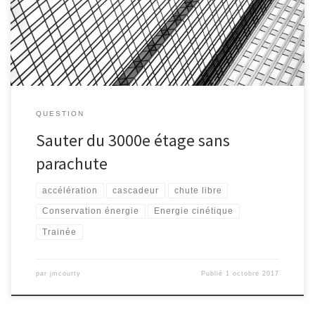
qui stoppe sa chute ?
QUESTION
Sauter du 3000e étage sans
parachute
accélération
cascadeur
chute libre
Conservation énergie
Energie cinétique
Trainée
par
jmcourty
Publié
1 octobre 2017