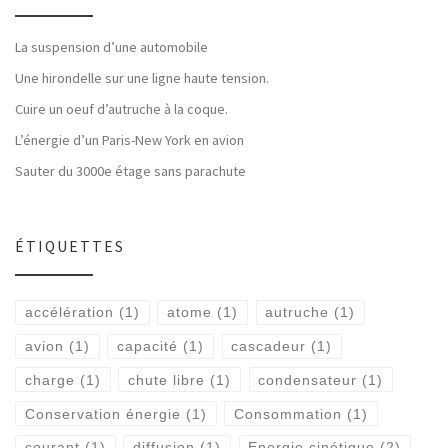
La suspension d’une automobile
Une hirondelle sur une ligne haute tension.
Cuire un oeuf d’autruche à la coque.
L’énergie d’un Paris-New York en avion
Sauter du 3000e étage sans parachute
ÉTIQUETTES
accélération
(1)
atome
(1)
autruche
(1)
avion
(1)
capacité
(1)
cascadeur
(1)
charge
(1)
chute libre
(1)
condensateur
(1)
Conservation énergie
(1)
Consommation
(1)
courant
(1)
diffusion
(1)
Energie cinétique
(2)