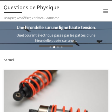
Questions de Physique
Passer au contenu
Me
Analyser, Modéliser, Estimer, Comparer
Une hirondelle sur une ligne haute tension.
Quel courant électrique passe par les pattes d’une
hirondelle posée sur une ...
LIRE LA SUITE »
Accueil
Quatre adultes s'installent dans une voiture de tourisme. De
combien la caisse s'abaisse-t-elle ?