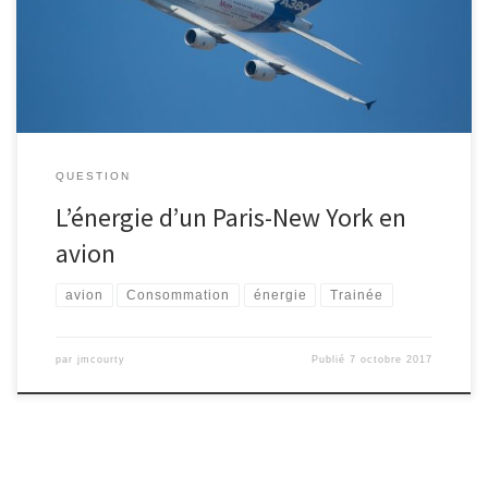
nécessaire à un A380 pour effectuer un vol Paris-New York ?
QUESTION
L’énergie d’un Paris-New York en
avion
avion
Consommation
énergie
Trainée
par
jmcourty
Publié
7 octobre 2017