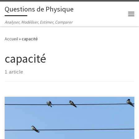
Questions de Physique
Passer au contenu
Me
Analyser, Modéliser, Estimer, Comparer
Accueil
»
capacité
capacité
1 article
Quel courant électrique passe par les pattes d'une hirondelle