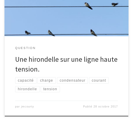
posée sur une ligne électrique haute tension ?
QUESTION
Une hirondelle sur une ligne haute
tension.
capacité
charge
condensateur
courant
hirondelle
tension
par
jmcourty
Publié
28 octobre 2017