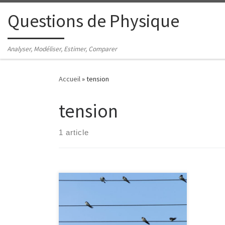
Passer au contenu
Questions de Physique
Analyser, Modéliser, Estimer, Comparer
Accueil
»
tension
tension
1 article
Quel courant électrique passe par les
pattes d'une hirondelle posée sur
une ligne électrique haute tension ?