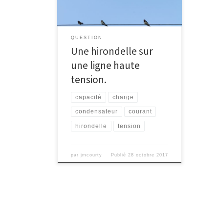
QUESTION
Une hirondelle sur
une ligne haute
tension.
capacité
charge
condensateur
courant
hirondelle
tension
par
jmcourty
Publié
28 octobre 2017