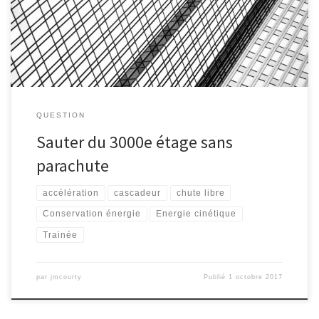
qui stoppe sa chute ?
QUESTION
Sauter du 3000e étage sans
parachute
accélération
cascadeur
chute libre
Conservation énergie
Energie cinétique
Trainée
par
jmcourty
Publié
1 octobre 2017