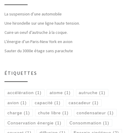
La suspension d’une automobile
Une hirondelle sur une ligne haute tension.
Cuire un oeuf d’autruche à la coque.
L’énergie d’un Paris-New York en avion
Sauter du 3000e étage sans parachute
ÉTIQUETTES
accélération
(1)
atome
(1)
autruche
(1)
avion
(1)
capacité
(1)
cascadeur
(1)
charge
(1)
chute libre
(1)
condensateur
(1)
Conservation énergie
(1)
Consommation
(1)
courant
(1)
diffusion
(1)
Energie cinétique
(2)