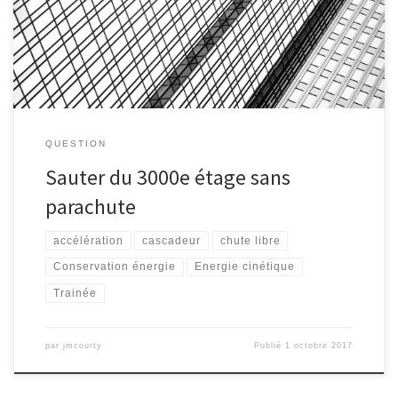
qui stoppe sa chute ?
QUESTION
Sauter du 3000e étage sans
parachute
accélération
cascadeur
chute libre
Conservation énergie
Energie cinétique
Trainée
par
jmcourty
Publié
1 octobre 2017