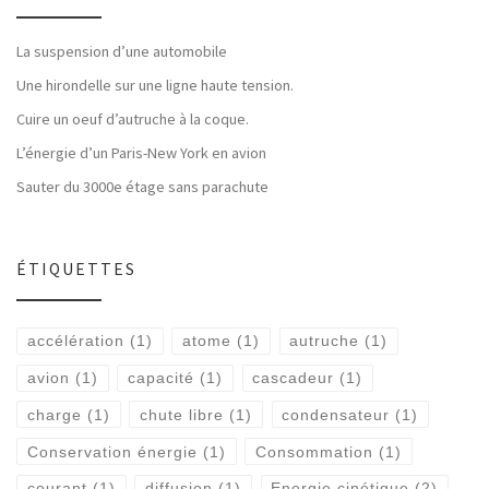
La suspension d’une automobile
Une hirondelle sur une ligne haute tension.
Cuire un oeuf d’autruche à la coque.
L’énergie d’un Paris-New York en avion
Sauter du 3000e étage sans parachute
ÉTIQUETTES
accélération
(1)
atome
(1)
autruche
(1)
avion
(1)
capacité
(1)
cascadeur
(1)
charge
(1)
chute libre
(1)
condensateur
(1)
Conservation énergie
(1)
Consommation
(1)
courant
(1)
diffusion
(1)
Energie cinétique
(2)