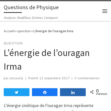
Questions de Physique
Passer au contenu
Me
Analyser, Modéliser, Estimer, Comparer
Accueil
»
question
»
L’énergie de l’ouragan Irma
QUESTION
L’énergie de l’ouragan
Irma
par
jmcourty
|
Publié
12 septembre 2017
|
4 commentaires
0
Tweetez
Partagez
Partagez
PARTAGES
L’énergie cinétique de l’ouragan Irma représente