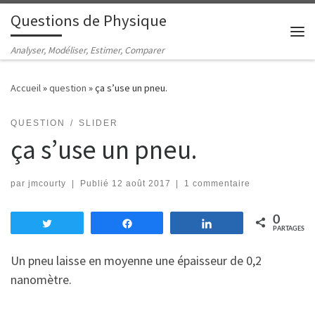
Questions de Physique
Passer au contenu
Me
Analyser, Modéliser, Estimer, Comparer
Accueil
»
question
»
ça s’use un pneu.
QUESTION
SLIDER
ça s’use un pneu.
par
jmcourty
|
Publié
12 août 2017
|
1 commentaire
0
Tweetez
Partagez
Partagez
PARTAGES
Un pneu laisse en moyenne une épaisseur de 0,2
nanomètre.